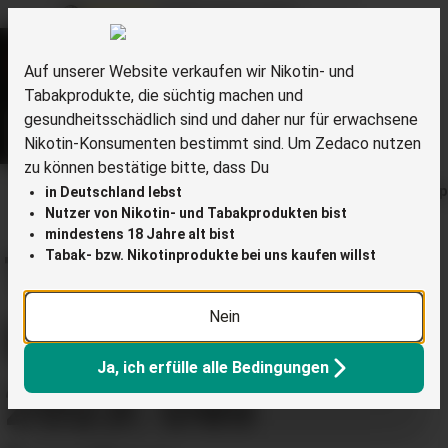
29.000+ Bewertungen
alt springen
Auf unserer Website verkaufen wir Nikotin- und
Tabakprodukte, die süchtig machen und
gesundheitsschädlich sind und daher nur für erwachsene
Nikotin-Konsumenten bestimmt sind. Um Zedaco nutzen
zu können bestätige bitte, dass Du
Zur Startseite gehen
Blog
Tabaksteuer Erhöhung 2023: Das kosten Tabakp
in Deutschland lebst
Nutzer von Nikotin- und Tabakprodukten bist
mindestens 18 Jahre alt bist
Tabaksteuer
Tabak- bzw. Nikotinprodukte bei uns kaufen willst
Nein
Erhöhung
Ja, ich erfülle alle Bedingungen
2023: Das