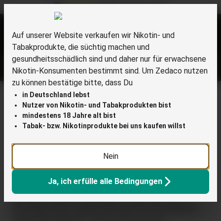
29.000+ Bewertungen
alt springen
Auf unserer Website verkaufen wir Nikotin- und
Tabakprodukte, die süchtig machen und
gesundheitsschädlich sind und daher nur für erwachsene
Nikotin-Konsumenten bestimmt sind. Um Zedaco nutzen
zu können bestätige bitte, dass Du
Zur Startseite gehen
Tabak
Stopftabak
Pall Mall Stopftabak
in Deutschland lebst
Nutzer von Nikotin- und Tabakprodukten bist
mindestens 18 Jahre alt bist
Pall Mall Stopftabak
Tabak- bzw. Nikotinprodukte bei uns kaufen willst
kaufen
Nein
Pall Mall Stopftabak überzeugt durch hohe Ergiebigkeit,
Ja, ich erfülle alle Bedingungen
ausgewogene Aromen und eine gleichbleibend starke
Qualität. Der locker verarbeitete Tabak lässt sich
besonders leicht stopfen und sorgt für ein intensives,
rundes Raucherlebnis. Ideal für alle, die beim