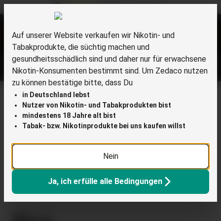
10+ Zahlungsarten
alt springen
Auf unserer Website verkaufen wir Nikotin- und
Tabakprodukte, die süchtig machen und
gesundheitsschädlich sind und daher nur für erwachsene
Nikotin-Konsumenten bestimmt sind. Um Zedaco nutzen
zu können bestätige bitte, dass Du
Zur Startseite gehen
Blog
in Deutschland lebst
Nutzer von Nikotin- und Tabakprodukten bist
mindestens 18 Jahre alt bist
Willkommen im Zedaco
Tabak- bzw. Nikotinprodukte bei uns kaufen willst
Blog
Nein
Testberichte, Produktvergleiche, Tipps, News & mehr
Ja, ich erfülle alle Bedingungen