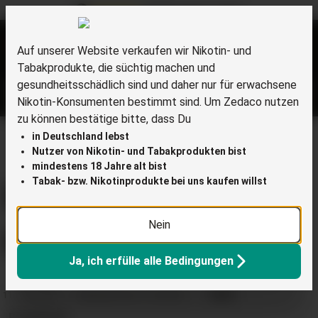
29.000+ Bewertungen
alt springen
Auf unserer Website verkaufen wir Nikotin- und
Tabakprodukte, die süchtig machen und
gesundheitsschädlich sind und daher nur für erwachsene
Nikotin-Konsumenten bestimmt sind. Um Zedaco nutzen
zu können bestätige bitte, dass Du
Zur Startseite gehen
Blog
IQOS TEREA vs HEETS
in Deutschland lebst
Nutzer von Nikotin- und Tabakprodukten bist
mindestens 18 Jahre alt bist
IQOS TEREA vs
Tabak- bzw. Nikotinprodukte bei uns kaufen willst
Nein
HEETS
Ja, ich erfülle alle Bedingungen
IQOS
11. April 2023
|
Aktualisiert am 8. Juli 2026
|
Produkttest