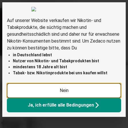
10+ Zahlungsarten
Rauchen ist tödlich
alt springen
Auf unserer Website verkaufen wir Nikotin- und
Tabakprodukte, die süchtig machen und
gesundheitsschädlich sind und daher nur für erwachsene
Nikotin-Konsumenten bestimmt sind. Um Zedaco nutzen
zu können bestätige bitte, dass Du
in Deutschland lebst
Nutzer von Nikotin- und Tabakprodukten bist
Zur Startseite gehen
Blog
Menthol-Verbot für E-Zigaretten: Kommt jetzt d
mindestens 18 Jahre alt bist
Tabak- bzw. Nikotinprodukte bei uns kaufen willst
Menthol-
Nein
Verbot
Ja, ich erfülle alle Bedingungen
für E-