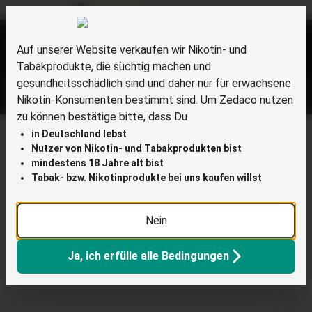
29.000+ Bewertungen
alt springen
Auf unserer Website verkaufen wir Nikotin- und
Tabakprodukte, die süchtig machen und
gesundheitsschädlich sind und daher nur für erwachsene
Nikotin-Konsumenten bestimmt sind. Um Zedaco nutzen
zu können bestätige bitte, dass Du
Zur Startseite gehen
Tabakerhitzer
glo
glo Tabaksticks
Neo Sticks
in Deutschland lebst
Nutzer von Nikotin- und Tabakprodukten bist
mindestens 18 Jahre alt bist
Glo Neo Sticks
Tabak- bzw. Nikotinprodukte bei uns kaufen willst
Neo True Tobacco Stange
Nein
(4)
Durchschnittliche Bewertung von 5 von 5 Sternen
Bildergalerie überspringen
Ja, ich erfülle alle Bedingungen