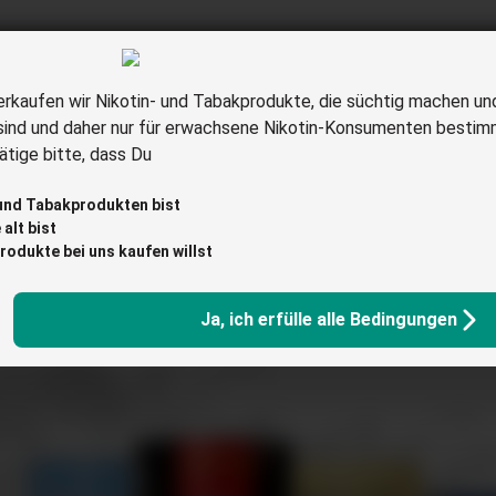
erkaufen wir Nikotin- und Tabakprodukte, die süchtig machen un
sind und daher nur für erwachsene Nikotin-Konsumenten bestim
aretten
Elfbar
glo
Ploom
Tabakerhitzer
Z
tige bitte, dass Du
Liquids
Raucherbedarf
Tabakersatz
Angebote
 und Tabakprodukten bist
alt bist
rodukte bei uns kaufen willst
Ja, ich erfülle alle Bedingungen