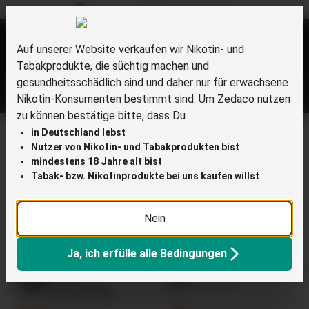
29.000+ Bewertungen
alt springen
Auf unserer Website verkaufen wir Nikotin- und
Tabakprodukte, die süchtig machen und
gesundheitsschädlich sind und daher nur für erwachsene
Nikotin-Konsumenten bestimmt sind. Um Zedaco nutzen
zu können bestätige bitte, dass Du
Zur Startseite gehen
Marke
Sir Henry´s
in Deutschland lebst
Nutzer von Nikotin- und Tabakprodukten bist
mindestens 18 Jahre alt bist
Sir Henry´s kaufen
Tabak- bzw. Nikotinprodukte bei uns kaufen willst
Nein
Der Tabak Fachhändler
Ja, ich erfülle alle Bedingungen
29.000+
Top Online-Shop 2026
Bewertungen
Focus Money
Bei Trusted Shops