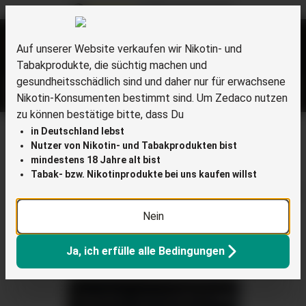
29.000+ Bewertungen
alt springen
Auf unserer Website verkaufen wir Nikotin- und
Tabakprodukte, die süchtig machen und
gesundheitsschädlich sind und daher nur für erwachsene
Nikotin-Konsumenten bestimmt sind. Um Zedaco nutzen
zu können bestätige bitte, dass Du
Zur Startseite gehen
Zigaretten
Big Pack Zigaretten
Lucky Strike Zigar
in Deutschland lebst
Nutzer von Nikotin- und Tabakprodukten bist
mindestens 18 Jahre alt bist
Lucky Strike
Tabak- bzw. Nikotinprodukte bei uns kaufen willst
Lucky Strike Authentic Red Giga
Zigaretten Packung
Nein
(5)
Ja, ich erfülle alle Bedingungen
Durchschnittliche Bewertung von 5 von 5 Sternen
Bildergalerie überspringen