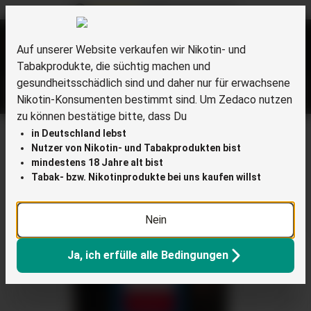
29.000+ Bewertungen
alt springen
Auf unserer Website verkaufen wir Nikotin- und
Tabakprodukte, die süchtig machen und
gesundheitsschädlich sind und daher nur für erwachsene
Nikotin-Konsumenten bestimmt sind. Um Zedaco nutzen
zu können bestätige bitte, dass Du
Zur Startseite gehen
Tabak
Drehtabak
Burton Tabak
Burton Blue L
in Deutschland lebst
Nutzer von Nikotin- und Tabakprodukten bist
mindestens 18 Jahre alt bist
Burton
Tabak- bzw. Nikotinprodukte bei uns kaufen willst
Burton Blue L Feinschnitt Dose
Nein
(16)
Durchschnittliche Bewertung von 4.8 von 5 Sternen
Bildergalerie überspringen
Ja, ich erfülle alle Bedingungen