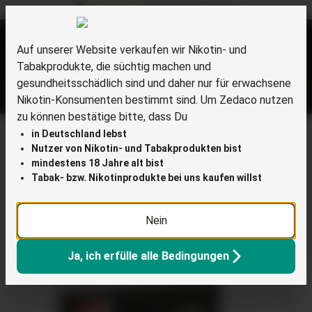
29.000+ Bewertungen
alt springen
Auf unserer Website verkaufen wir Nikotin- und
Tabakprodukte, die süchtig machen und
gesundheitsschädlich sind und daher nur für erwachsene
Nikotin-Konsumenten bestimmt sind. Um Zedaco nutzen
zu können bestätige bitte, dass Du
Zur Startseite gehen
Raucherbedarf
Drehen & Stopfen
Papers & Blättc
in Deutschland lebst
Nutzer von Nikotin- und Tabakprodukten bist
mindestens 18 Jahre alt bist
Denicotea
Tabak- bzw. Nikotinprodukte bei uns kaufen willst
Zigarettenspitze Denicotea
Bruyere-Sattel
Nein
(1)
Ja, ich erfülle alle Bedingungen
Durchschnittliche Bewertung von 5 von 5 Sternen
Bildergalerie überspringen