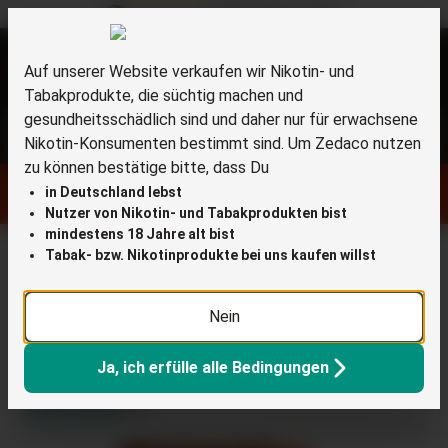
29.000+ Bewertungen
alt springen
Auf unserer Website verkaufen wir Nikotin- und
Tabakprodukte, die süchtig machen und
gesundheitsschädlich sind und daher nur für erwachsene
Nikotin-Konsumenten bestimmt sind. Um Zedaco nutzen
zu können bestätige bitte, dass Du
🥳 HAPPY MONDAY
in Deutschland lebst
Jede Bestellung ab 30€ ist heute versandkostenfrei!
Nutzer von Nikotin- und Tabakprodukten bist
mindestens 18 Jahre alt bist
Zur Startseite gehen
Zigaretten
Luxus Zigaretten
Vogue Bleue Origina
Tabak- bzw. Nikotinprodukte bei uns kaufen willst
Vogue
Nein
Vogue Bleue Original Pack
Zigaretten Packung
Ja, ich erfülle alle Bedingungen
(6)
Durchschnittliche Bewertung von 4.9 von 5 Sternen
Bildergalerie überspringen