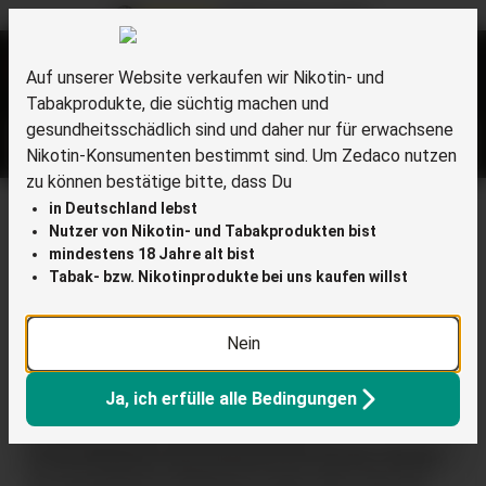
29.000+ Bewertungen
alt springen
Auf unserer Website verkaufen wir Nikotin- und
Tabakprodukte, die süchtig machen und
gesundheitsschädlich sind und daher nur für erwachsene
Nikotin-Konsumenten bestimmt sind. Um Zedaco nutzen
zu können bestätige bitte, dass Du
Zur Startseite gehen
E-Zigaretten
Vape / E-Shisha (Einweg)
in Deutschland lebst
Nutzer von Nikotin- und Tabakprodukten bist
mindestens 18 Jahre alt bist
Vape / E-Shisha (Einweg)
Tabak- bzw. Nikotinprodukte bei uns kaufen willst
kaufen
Nein
Ob als Vape oder als E-Shisha, das Dampfen gehört
Ja, ich erfülle alle Bedingungen
inzwischen zu den beliebtesten Arten des Rauchens.
Verständlich, denn die breite Auswahl an
unterschiedlichen Geschmackssorten und die schnelle
und unkomplizierte Bedienung sorgen dafür, dass hier