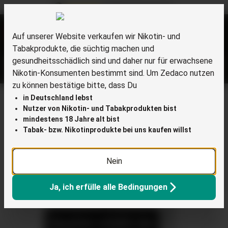
29.000+ Bewertungen
alt springen
Auf unserer Website verkaufen wir Nikotin- und
Tabakprodukte, die süchtig machen und
gesundheitsschädlich sind und daher nur für erwachsene
Nikotin-Konsumenten bestimmt sind. Um Zedaco nutzen
zu können bestätige bitte, dass Du
Zur Startseite gehen
Marke
Prince
Prince Rounded Original Pack Ziga
in Deutschland lebst
Nutzer von Nikotin- und Tabakprodukten bist
mindestens 18 Jahre alt bist
Prince
Tabak- bzw. Nikotinprodukte bei uns kaufen willst
Prince Rounded Original Pack
Zigaretten Stange
Nein
(2)
Ja, ich erfülle alle Bedingungen
Durchschnittliche Bewertung von 5 von 5 Sternen
Bildergalerie überspringen