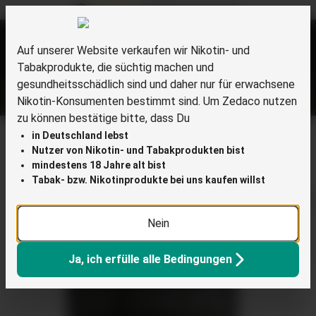
29.000+ Bewertungen
alt springen
Auf unserer Website verkaufen wir Nikotin- und
Tabakprodukte, die süchtig machen und
gesundheitsschädlich sind und daher nur für erwachsene
Nikotin-Konsumenten bestimmt sind. Um Zedaco nutzen
zu können bestätige bitte, dass Du
Zur Startseite gehen
Marke
Nil
Nil Blue Original Pack Zigaretten Stang
in Deutschland lebst
Nutzer von Nikotin- und Tabakprodukten bist
mindestens 18 Jahre alt bist
Nil
Tabak- bzw. Nikotinprodukte bei uns kaufen willst
Nil Blue Original Pack Zigaretten
Stange
Nein
(1)
Ja, ich erfülle alle Bedingungen
Durchschnittliche Bewertung von 4 von 5 Sternen
Bildergalerie überspringen