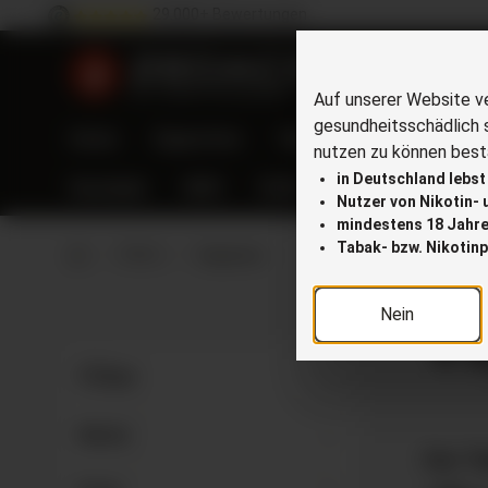
29.000+ Bewertungen
springen
Zur Hauptnavigation springen
Auf unserer Website v
gesundheitsschädlich 
Home
Zigaretten
Tabak
IQOS
E-Zig
nutzen zu können bestä
in Deutschland lebst
Kautabak
VEEV
VUSE
blu bar
Pods
Nutzer von Nikotin-
mindestens 18 Jahre 
Tabak- bzw. Nikotinp
Zur Startseite gehen
Marke
Vapanion
Nein
Va
Filter
Marke
Der T