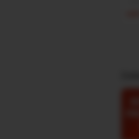
1 Packu
6,00
Zeda