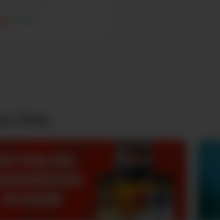
ng(en) á 3 Stück
14,95 €*
 €*
co Blog