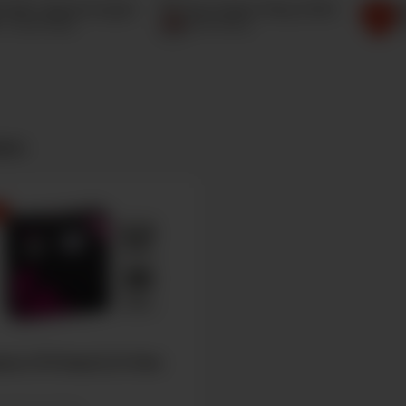
.000+ Bewertungen
Top Online-Shop 2026
G
 Trusted Shops
Focus Money
T
kte
€
nion GT8 Head 0,15 Ohm