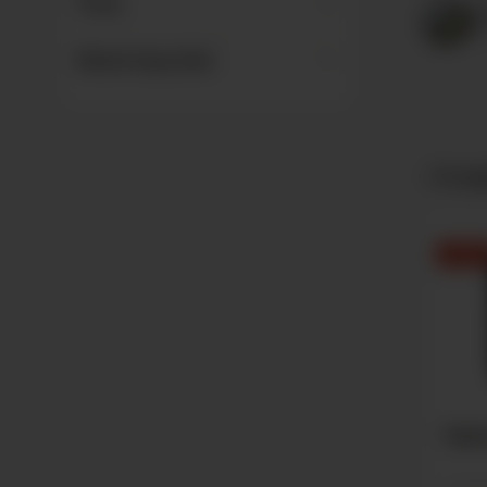
Preis
29
Bei
Bewertung mind.
1
Produ
-8,95 
Vapa