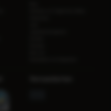
Blog
tz
Hinweise zu E-Zigaretten-Akkus
Impressum
Jobs
Jugendschutzgesetz
Kontakt
Sitemap
Über uns
Rücknahme von Altgeräten
l
Versandarten