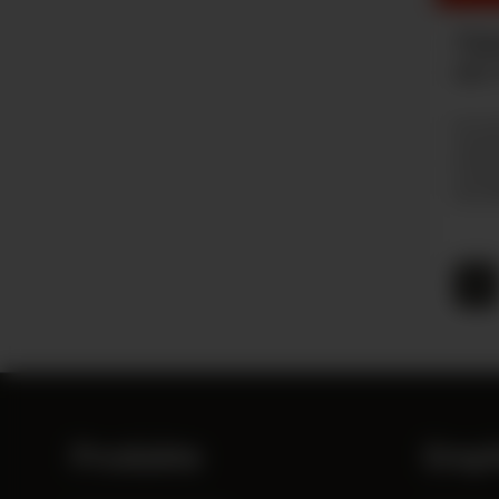
lant neue Tabakverbote – Was
Zig
für den Handel bedeutet
als
plant neue Tabakverbote – mit direkten Folgen für den
Du mö
 Einheitsverpackungen, Aromaverbote,
erhalt
erluste. Jetzt bis 15. Juni an der EU-Konsultation
Probi
men und Stimme abgeben!
Herste
Produkte
Empf