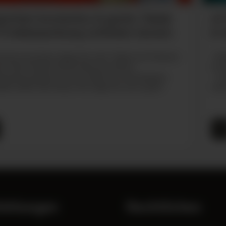
aretten kostenlos & gratis Tabak
Al
 Probierpackung schicken lassen
in
chtest kostenlos Zigaretten oder Tabak zum Probieren
: Al
en? Kein Problem! Hol Dir Deine kostenlose
mit 
erpackung Zigaretten oder Tabak von verschiedenen
– mi
llern direkt nach Hause. Wir zeigen Dir, wie es geht!
mehr
ehlungen
Rechtliches