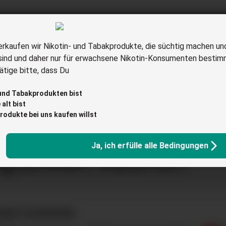
erkaufen wir Nikotin- und Tabakprodukte, die süchtig machen un
sind und daher nur für erwachsene Nikotin-Konsumenten bestim
aretten
Elfbar
glo
Ploom
Tabakerhitzer
Z
tige bitte, dass Du
Liquids
Raucherbedarf
Tabakersatz
Angebote
 und Tabakprodukten bist
alt bist
rodukte bei uns kaufen willst
Ja, ich erfülle alle Bedingungen
panion kaufen
abak Fachhändler