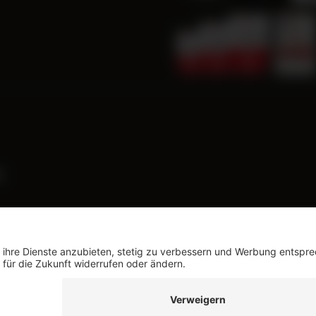
e
ndkosten
und ggf. Nachnahmegebühren, wenn nicht anders besc