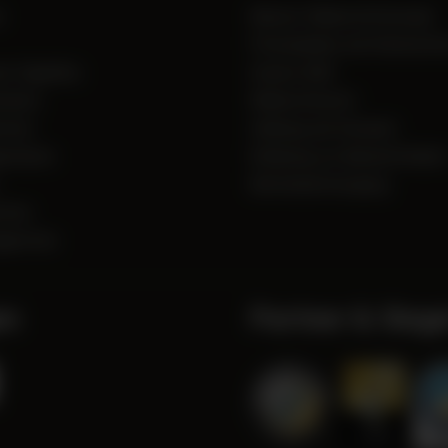
e
Muster-Widerrufsformular
Privatsphäre und Datenschu
r Zigarillos
Unsere AGB
rieren
Widerrufsrecht
etten
Zahlung und Versand
strieren
Erklärung zur Barrierefreiheit
Batterieentsorgung
etten
garetten
en
Partner & Siege