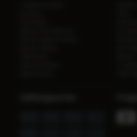
E-Zigaretten kaufen
Angebot
Glo kaufen
Camel
IQOS kaufen
Clubmaste
Marlboro Gold Zigaretten
Glo regist
Menthol Zigaretten kaufen
HB Zigar
Raucher-Zubehör
IQOS regi
Tabak kaufen
Marlboro
Zigaretten kaufen
R1 Zigar
Zigarren kaufen
Vogue Zi
Zahlungsarten
Folg