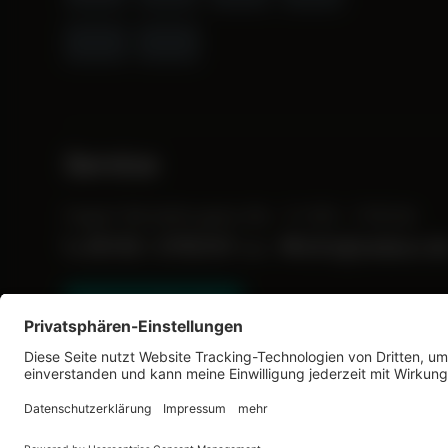
Service
Fragen? Wir helfen gerne. Mo. - Fr. 9:00 - 17:00 Uhr.
05155 / 2792107
info@zedaco.d
oder
Vertrag widerrufen
Werkzeugleiste anzeigen
* Alle Preise inkl. gesetzl. Mehrwertsteuer zzgl.
Versa