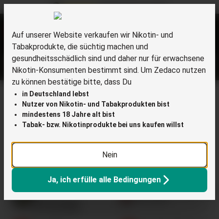
29.000+ Bewertungen
alt springen
Auf unserer Website verkaufen wir Nikotin- und
Tabakprodukte, die süchtig machen und
gesundheitsschädlich sind und daher nur für erwachsene
Nikotin-Konsumenten bestimmt sind. Um Zedaco nutzen
zu können bestätige bitte, dass Du
Zur Startseite gehen
Marke
SkelTon
in Deutschland lebst
Nutzer von Nikotin- und Tabakprodukten bist
mindestens 18 Jahre alt bist
SkelTon kaufen
Tabak- bzw. Nikotinprodukte bei uns kaufen willst
Nein
Der Tabak Fachhändler
Ja, ich erfülle alle Bedingungen
29.000+
Top Online-Shop 2026
Bewertungen
Focus Money
Bei Trusted Shops