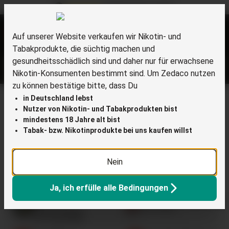
29.000+ Bewertungen
alt springen
Auf unserer Website verkaufen wir Nikotin- und
Tabakprodukte, die süchtig machen und
gesundheitsschädlich sind und daher nur für erwachsene
Nikotin-Konsumenten bestimmt sind. Um Zedaco nutzen
zu können bestätige bitte, dass Du
Zur Startseite gehen
Marke
Samsung
in Deutschland lebst
Nutzer von Nikotin- und Tabakprodukten bist
mindestens 18 Jahre alt bist
Samsung kaufen
Tabak- bzw. Nikotinprodukte bei uns kaufen willst
Nein
Der Tabak Fachhändler
Ja, ich erfülle alle Bedingungen
29.000+
Top Online-Shop 2026
Bewertungen
Focus Money
Bei Trusted Shops