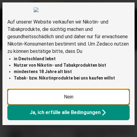
29.000+ Bewertungen
alt springen
Auf unserer Website verkaufen wir Nikotin- und
Tabakprodukte, die süchtig machen und
gesundheitsschädlich sind und daher nur für erwachsene
Nikotin-Konsumenten bestimmt sind. Um Zedaco nutzen
zu können bestätige bitte, dass Du
Zur Startseite gehen
Marke
Rolando Antonio Villamil
in Deutschland lebst
Nutzer von Nikotin- und Tabakprodukten bist
mindestens 18 Jahre alt bist
Rolando Antonio Villamil
Tabak- bzw. Nikotinprodukte bei uns kaufen willst
kaufen
Nein
Ja, ich erfülle alle Bedingungen
Der Tabak Fachhändler
29.000+
Top Online-Shop 2026