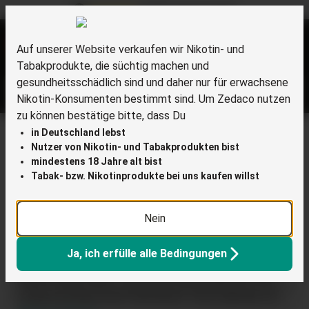
29.000+ Bewertungen
alt springen
Auf unserer Website verkaufen wir Nikotin- und
Tabakprodukte, die süchtig machen und
gesundheitsschädlich sind und daher nur für erwachsene
Nikotin-Konsumenten bestimmt sind. Um Zedaco nutzen
zu können bestätige bitte, dass Du
Zur Startseite gehen
Marke
Rizla
in Deutschland lebst
Nutzer von Nikotin- und Tabakprodukten bist
mindestens 18 Jahre alt bist
Rizla kaufen
Tabak- bzw. Nikotinprodukte bei uns kaufen willst
In vielen Ländern steht der Markenname
Nein
Rizla
stellvertretend für
Zigarettenpapier
. Die aus
Frankreich stammende Marke ist weltweit bekannt und
Ja, ich erfülle alle Bedingungen
wurde 1886 in Angoulême gegründet. Eigentlich heißt die
Marke richtig "Rizla+", wobei hier keineswegs ein Plus,
sondern ein Kreuz (auf Französisch "croix") gemeint ist.