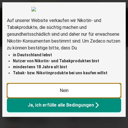
29.000+ Bewertungen
alt springen
Auf unserer Website verkaufen wir Nikotin- und
Tabakprodukte, die süchtig machen und
gesundheitsschädlich sind und daher nur für erwachsene
Nikotin-Konsumenten bestimmt sind. Um Zedaco nutzen
zu können bestätige bitte, dass Du
Zur Startseite gehen
Marke
Pt Fabelhaft
in Deutschland lebst
Nutzer von Nikotin- und Tabakprodukten bist
mindestens 18 Jahre alt bist
Pt Fabelhaft kaufen
Tabak- bzw. Nikotinprodukte bei uns kaufen willst
Nein
Der Tabak Fachhändler
Ja, ich erfülle alle Bedingungen
29.000+
Top Online-Shop 2026
Bewertungen
Focus Money
Bei Trusted Shops