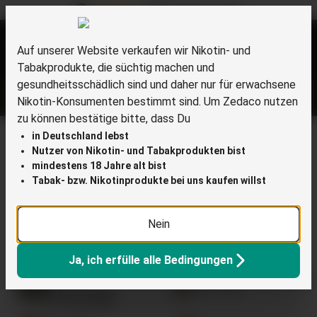
29.000+ Bewertungen
alt springen
Auf unserer Website verkaufen wir Nikotin- und
Tabakprodukte, die süchtig machen und
gesundheitsschädlich sind und daher nur für erwachsene
Nikotin-Konsumenten bestimmt sind. Um Zedaco nutzen
zu können bestätige bitte, dass Du
Zur Startseite gehen
Marke
Porfina
in Deutschland lebst
Nutzer von Nikotin- und Tabakprodukten bist
mindestens 18 Jahre alt bist
Porfina kaufen
Tabak- bzw. Nikotinprodukte bei uns kaufen willst
Nein
Der Tabak Fachhändler
Ja, ich erfülle alle Bedingungen
29.000+
Top Online-Shop 2026
Bewertungen
Focus Money
Bei Trusted Shops