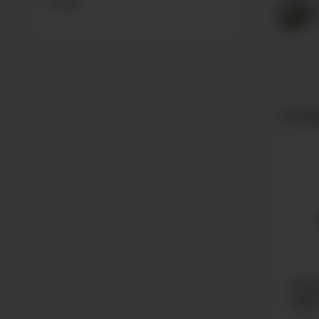
Preis
29
Bei
1
Produ
Plat
Zigar