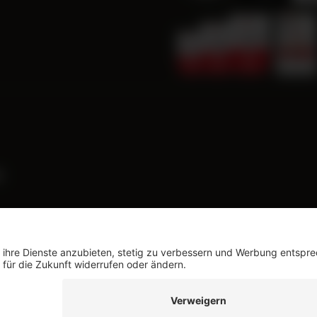
e
ndkosten
und ggf. Nachnahmegebühren, wenn nicht anders besc