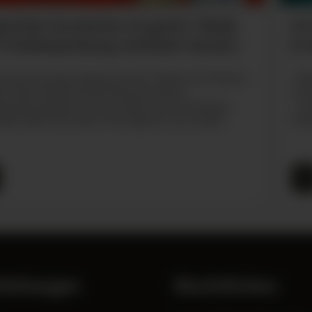
aretten kostenlos & gratis Tabak
Al
 Probierpackung schicken lassen
in
chtest kostenlos Zigaretten oder Tabak zum Probieren
: Al
en? Kein Problem! Hol Dir Deine kostenlose
mit 
erpackung Zigaretten oder Tabak von verschiedenen
– mi
llern direkt nach Hause. Wir zeigen Dir, wie es geht!
mehr
ehlungen
Rechtliches