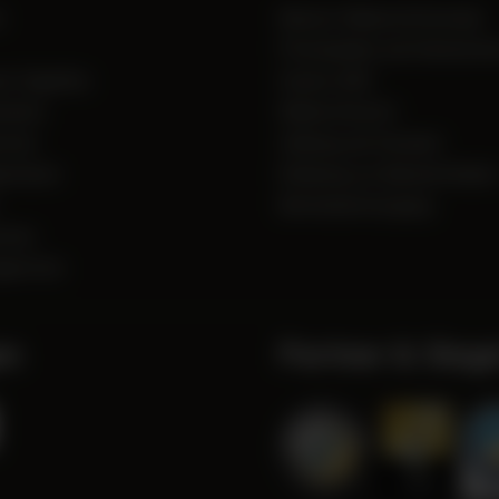
e
Muster-Widerrufsformular
Privatsphäre und Datenschu
r Zigarillos
Unsere AGB
rieren
Widerrufsrecht
etten
Zahlung und Versand
strieren
Erklärung zur Barrierefreiheit
Batterieentsorgung
etten
garetten
en
Partner & Siege