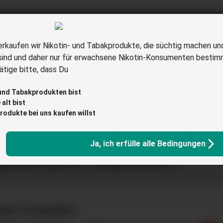
erkaufen wir Nikotin- und Tabakprodukte, die süchtig machen un
sind und daher nur für erwachsene Nikotin-Konsumenten bestim
aretten
Elfbar
glo
Ploom
Tabakerhitzer
Z
tige bitte, dass Du
Liquids
Raucherbedarf
Tabakersatz
Angebote
 und Tabakprodukten bist
alt bist
rodukte bei uns kaufen willst
Ja, ich erfülle alle Bedingungen
atinum kaufen
abak Fachhändler