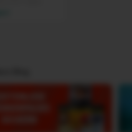
rren
(11,00 €* / 1 Cigarren)
0 €*
co Blog