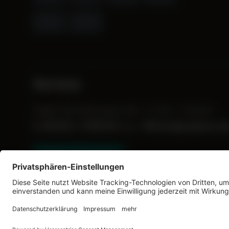
Service
Fragen? Wir helfen gerne. Mo. - Fr. 9:00 - 17:00 Uhr.
05155 / 2792107
info@zedaco.d
oder
Vertrag widerrufen
Werkzeugleiste anzeigen
* Alle Preise inkl. gesetzl. Mehrwertsteuer zzgl.
Versa