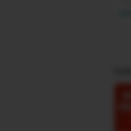
4 Ciga
44,0
Zeda