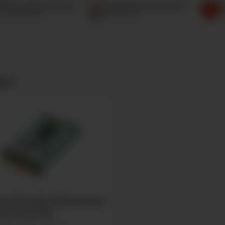
.000+ Bewertungen
Top Online-Shop 2026
G
 Trusted Shops
Focus Money
T
kte
inum Nova No 484 Dominican
ren Schachtel