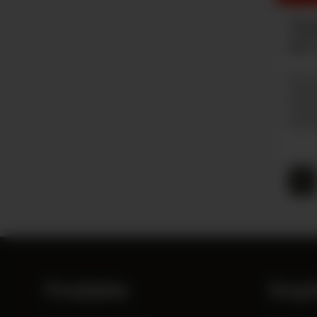
lant neue Tabakverbote – Was
Zig
für den Handel bedeutet
als
plant neue Tabakverbote – mit direkten Folgen für den
Du mö
 Einheitsverpackungen, Aromaverbote,
erhalt
erluste. Jetzt bis 15. Juni an der EU-Konsultation
Probi
men und Stimme abgeben!
Herste
Produkte
Empf