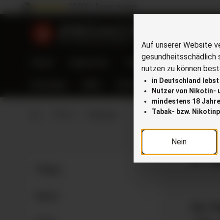
29.000+ Bewertungen
springen
Zur Hauptnavigation springen
Auf unserer Website v
gesundheitsschädlich 
Home
Zigaretten
Tabak
IQOS
E-Zig
nutzen zu können bestä
in Deutschland lebst
Kautabak
VEEV
VUSE
blu bar
Pods
Nutzer von Nikotin-
mindestens 18 Jahre 
Tabak- bzw. Nikotinp
Zur Startseite gehen
Marke
Platinum
Nein
Pl
Filter
Marke
Der T