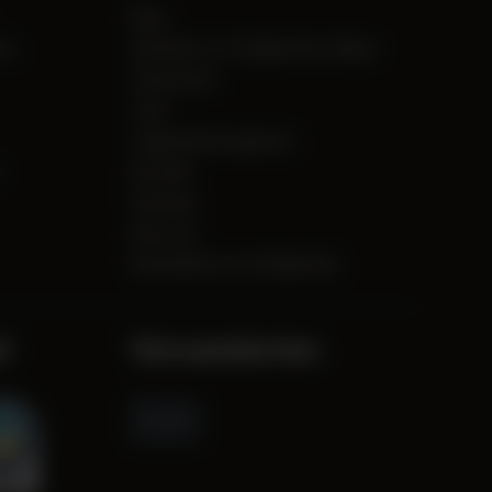
Blog
tz
Hinweise zu E-Zigaretten-Akkus
Impressum
Jobs
Jugendschutzgesetz
Kontakt
Sitemap
Über uns
Rücknahme von Altgeräten
l
Versandarten