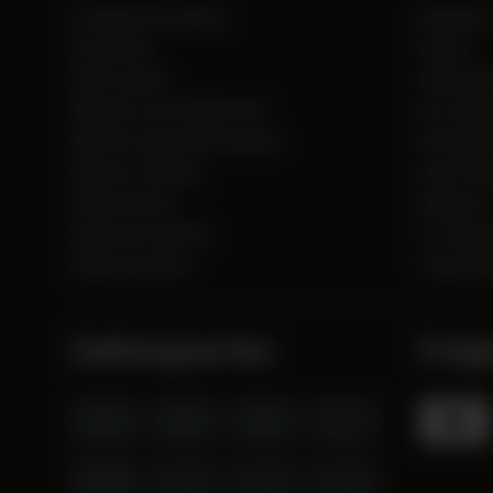
E-Zigaretten kaufen
Angebot
Glo kaufen
Camel
IQOS kaufen
Clubmaste
Marlboro Gold Zigaretten
Glo regist
Menthol Zigaretten kaufen
HB Zigar
Raucher-Zubehör
IQOS regi
Tabak kaufen
Marlboro
Zigaretten kaufen
R1 Zigar
Zigarren kaufen
Vogue Zi
Zahlungsarten
Folg