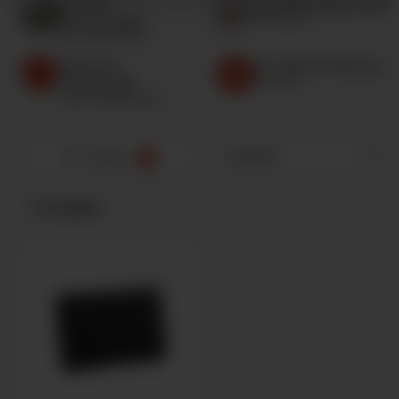
29.000+
Top Online-Shop 2026
Bewertungen
Focus Money
Bei Trusted Shops
Geprüfter
32 Jahre Erfahrung
Fachhändler
Seit 1994
Top 5 in Deutschland
Filtern
0
1
Produkte