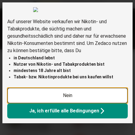
29.000+ Bewertungen
alt springen
Auf unserer Website verkaufen wir Nikotin- und
Tabakprodukte, die süchtig machen und
gesundheitsschädlich sind und daher nur für erwachsene
Nikotin-Konsumenten bestimmt sind. Um Zedaco nutzen
zu können bestätige bitte, dass Du
Zur Startseite gehen
Marke
Muza
in Deutschland lebst
Nutzer von Nikotin- und Tabakprodukten bist
mindestens 18 Jahre alt bist
Muza kaufen
Tabak- bzw. Nikotinprodukte bei uns kaufen willst
Nein
Der Tabak Fachhändler
Ja, ich erfülle alle Bedingungen
29.000+
Top Online-Shop 2026
Bewertungen
Focus Money
Bei Trusted Shops