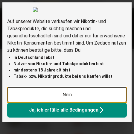
29.000+ Bewertungen
alt springen
Auf unserer Website verkaufen wir Nikotin- und
Tabakprodukte, die süchtig machen und
gesundheitsschädlich sind und daher nur für erwachsene
Nikotin-Konsumenten bestimmt sind. Um Zedaco nutzen
zu können bestätige bitte, dass Du
Zur Startseite gehen
Marke
Moes
in Deutschland lebst
Nutzer von Nikotin- und Tabakprodukten bist
mindestens 18 Jahre alt bist
Moes kaufen
Tabak- bzw. Nikotinprodukte bei uns kaufen willst
Nein
Der Tabak Fachhändler
Ja, ich erfülle alle Bedingungen
29.000+
Top Online-Shop 2026
Bewertungen
Focus Money
Bei Trusted Shops