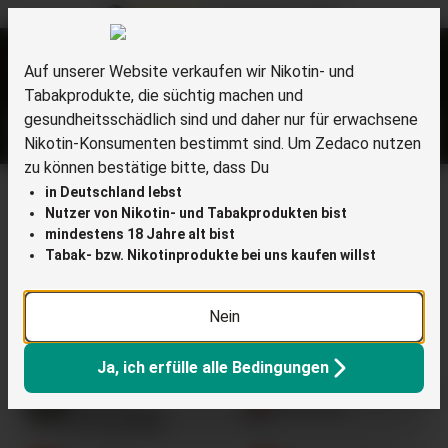
29.000+ Bewertungen
alt springen
Auf unserer Website verkaufen wir Nikotin- und
Tabakprodukte, die süchtig machen und
gesundheitsschädlich sind und daher nur für erwachsene
Nikotin-Konsumenten bestimmt sind. Um Zedaco nutzen
zu können bestätige bitte, dass Du
Zur Startseite gehen
Marke
Lay´s
in Deutschland lebst
Nutzer von Nikotin- und Tabakprodukten bist
mindestens 18 Jahre alt bist
Lay´s kaufen
Tabak- bzw. Nikotinprodukte bei uns kaufen willst
Nein
Der Tabak Fachhändler
Ja, ich erfülle alle Bedingungen
29.000+
Top Online-Shop 2026
Bewertungen
Focus Money
Bei Trusted Shops