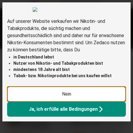
29.000+ Bewertungen
alt springen
Auf unserer Website verkaufen wir Nikotin- und
Tabakprodukte, die süchtig machen und
gesundheitsschädlich sind und daher nur für erwachsene
Nikotin-Konsumenten bestimmt sind. Um Zedaco nutzen
zu können bestätige bitte, dass Du
Zur Startseite gehen
Marke
Hazy´s
in Deutschland lebst
Nutzer von Nikotin- und Tabakprodukten bist
mindestens 18 Jahre alt bist
Hazy´s kaufen
Tabak- bzw. Nikotinprodukte bei uns kaufen willst
Nein
Der Tabak Fachhändler
Ja, ich erfülle alle Bedingungen
29.000+
Top Online-Shop 2026
Bewertungen
Focus Money
Bei Trusted Shops