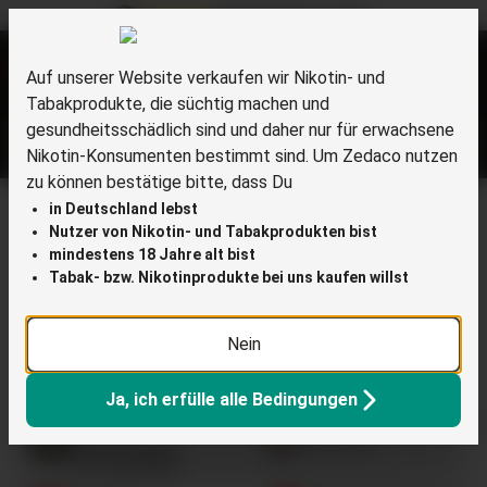
000+ Bewertungen
10+ Zahlu
alt springen
Auf unserer Website verkaufen wir Nikotin- und
Tabakprodukte, die süchtig machen und
gesundheitsschädlich sind und daher nur für erwachsene
Nikotin-Konsumenten bestimmt sind. Um Zedaco nutzen
zu können bestätige bitte, dass Du
Zur Startseite gehen
Marke
Hauser
in Deutschland lebst
Nutzer von Nikotin- und Tabakprodukten bist
mindestens 18 Jahre alt bist
Hauser kaufen
Tabak- bzw. Nikotinprodukte bei uns kaufen willst
Nein
Der Tabak Fachhändler
Ja, ich erfülle alle Bedingungen
29.000+
Top Online-Shop 2026
Bewertungen
Focus Money
Bei Trusted Shops