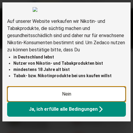
29.000+ Bewertungen
alt springen
Auf unserer Website verkaufen wir Nikotin- und
Tabakprodukte, die süchtig machen und
gesundheitsschädlich sind und daher nur für erwachsene
Nikotin-Konsumenten bestimmt sind. Um Zedaco nutzen
zu können bestätige bitte, dass Du
Zur Startseite gehen
Marke
Firmeza
in Deutschland lebst
Nutzer von Nikotin- und Tabakprodukten bist
mindestens 18 Jahre alt bist
Firmeza kaufen
Tabak- bzw. Nikotinprodukte bei uns kaufen willst
Nein
Der Tabak Fachhändler
Ja, ich erfülle alle Bedingungen
29.000+
Top Online-Shop 2026
Bewertungen
Focus Money
Bei Trusted Shops