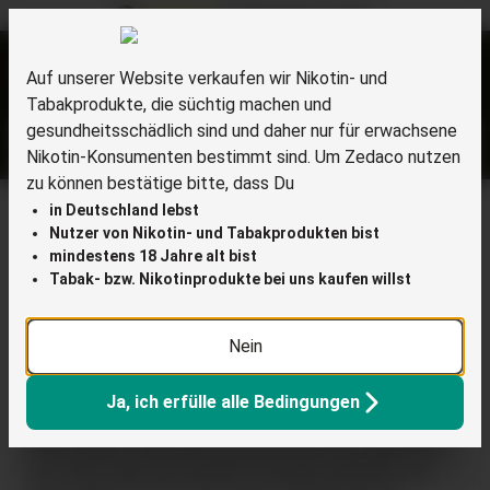
29.000+ Bewertungen
alt springen
Auf unserer Website verkaufen wir Nikotin- und
Tabakprodukte, die süchtig machen und
gesundheitsschädlich sind und daher nur für erwachsene
Nikotin-Konsumenten bestimmt sind. Um Zedaco nutzen
zu können bestätige bitte, dass Du
Zur Startseite gehen
Marke
Enter
in Deutschland lebst
Nutzer von Nikotin- und Tabakprodukten bist
mindestens 18 Jahre alt bist
Enter
Tabak- bzw. Nikotinprodukte bei uns kaufen willst
ENTER ist
eine der günstigen Zigarettenmarken auf
Nein
dem deutschen Markt
. Die schwarz gelbe
Farbkombination ist ein echter Blickfang und auch die
Ja, ich erfülle alle Bedingungen
anderen Merkmale der Enter Tabakwaren können sich
sehen lassen: Das Mundstück bei den Enter Zigaretten
ist in einer unkonventionellen Korkoptik gehalten, mit