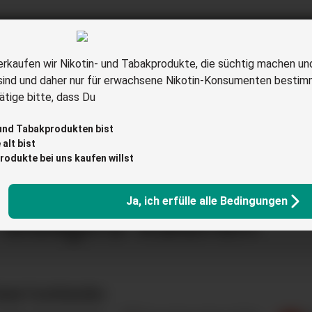
erkaufen wir Nikotin- und Tabakprodukte, die süchtig machen un
sind und daher nur für erwachsene Nikotin-Konsumenten bestim
aretten
Elfbar
glo
Ploom
Tabakerhitzer
Z
tige bitte, dass Du
Liquids
Raucherbedarf
Tabakersatz
Angebote
 und Tabakprodukten bist
alt bist
rodukte bei uns kaufen willst
Ja, ich erfülle alle Bedingungen
 Guajiro kaufen
abak Fachhändler