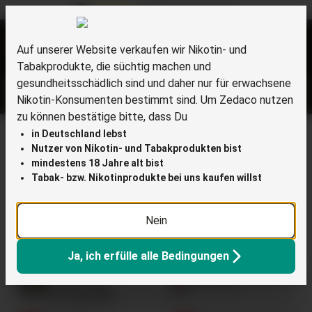
29.000+ Bewertungen
alt springen
Auf unserer Website verkaufen wir Nikotin- und
Tabakprodukte, die süchtig machen und
gesundheitsschädlich sind und daher nur für erwachsene
Nikotin-Konsumenten bestimmt sind. Um Zedaco nutzen
zu können bestätige bitte, dass Du
Zur Startseite gehen
Marke
Cool
in Deutschland lebst
Nutzer von Nikotin- und Tabakprodukten bist
mindestens 18 Jahre alt bist
Cool kaufen
Tabak- bzw. Nikotinprodukte bei uns kaufen willst
Nein
Der Tabak Fachhändler
Ja, ich erfülle alle Bedingungen
29.000+
Top Online-Shop 2026
Bewertungen
Focus Money
Bei Trusted Shops