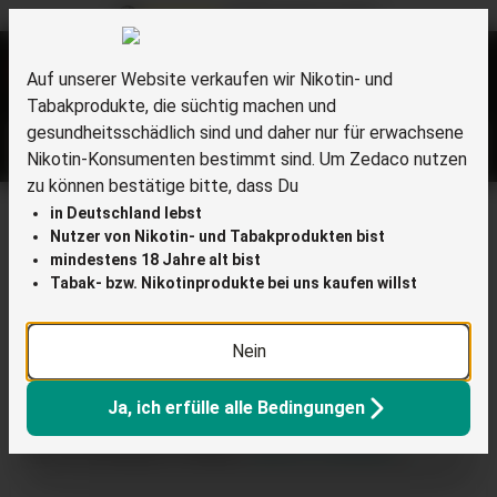
29.000+ Bewertungen
alt springen
Auf unserer Website verkaufen wir Nikotin- und
Tabakprodukte, die süchtig machen und
gesundheitsschädlich sind und daher nur für erwachsene
Nikotin-Konsumenten bestimmt sind. Um Zedaco nutzen
zu können bestätige bitte, dass Du
Zur Startseite gehen
Marke
Braniff
in Deutschland lebst
Nutzer von Nikotin- und Tabakprodukten bist
mindestens 18 Jahre alt bist
Braniff kaufen
Tabak- bzw. Nikotinprodukte bei uns kaufen willst
Die Marke Braniff bietet eine feine Selektion an
Nein
ausgewählten
Zigarillos
. Des Weiteren ist mittlerweile
auch
Feinschnitt-Tabak
in der Kollektion vertreten.
Ja, ich erfülle alle Bedingungen
Braniff ist eine Marke der Villiger Söhne Holding AG mit
Sitz im Schweizer Pfeffikon.
MEHR ZU BRANIFF