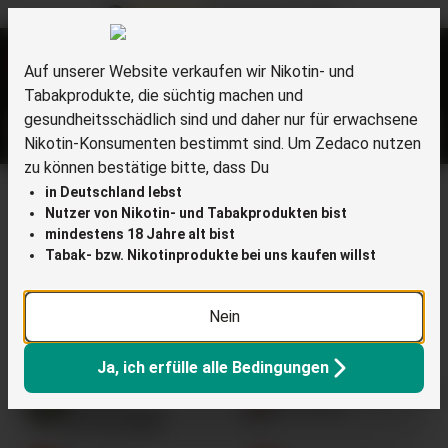
29.000+ Bewertungen
alt springen
Auf unserer Website verkaufen wir Nikotin- und
Tabakprodukte, die süchtig machen und
gesundheitsschädlich sind und daher nur für erwachsene
Nikotin-Konsumenten bestimmt sind. Um Zedaco nutzen
zu können bestätige bitte, dass Du
Zur Startseite gehen
Marke
Arran
in Deutschland lebst
Nutzer von Nikotin- und Tabakprodukten bist
mindestens 18 Jahre alt bist
Arran kaufen
Tabak- bzw. Nikotinprodukte bei uns kaufen willst
Nein
Der Tabak Fachhändler
Ja, ich erfülle alle Bedingungen
29.000+
Top Online-Shop 2026
Bewertungen
Focus Money
Bei Trusted Shops