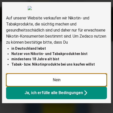
29.000+ Bewertungen
alt springen
Auf unserer Website verkaufen wir Nikotin- und
Tabakprodukte, die süchtig machen und
gesundheitsschädlich sind und daher nur für erwachsene
Nikotin-Konsumenten bestimmt sind. Um Zedaco nutzen
zu können bestätige bitte, dass Du
Zur Startseite gehen
Tabak
Drehtabak
Madison Feinschnitt Blue Dose
in Deutschland lebst
Nutzer von Nikotin- und Tabakprodukten bist
mindestens 18 Jahre alt bist
Madison
Tabak- bzw. Nikotinprodukte bei uns kaufen willst
Madison Feinschnitt Blue Dose
Nein
(6)
Durchschnittliche Bewertung von 4.8 von 5 Sternen
Bildergalerie überspringen
Ja, ich erfülle alle Bedingungen