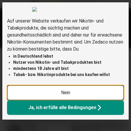
29.000+ Bewertungen
alt springen
Auf unserer Website verkaufen wir Nikotin- und
Tabakprodukte, die süchtig machen und
gesundheitsschädlich sind und daher nur für erwachsene
Nikotin-Konsumenten bestimmt sind. Um Zedaco nutzen
zu können bestätige bitte, dass Du
Zur Startseite gehen
Tabak
Tabak-Marken
Farmer Tabak
in Deutschland lebst
Nutzer von Nikotin- und Tabakprodukten bist
mindestens 18 Jahre alt bist
Farmer Tabak kaufen
Tabak- bzw. Nikotinprodukte bei uns kaufen willst
< Zur Farmer Markenseite
Nein
Ja, ich erfülle alle Bedingungen
Der Tabak Fachhändler
29.000+
Top Online-Shop 2026