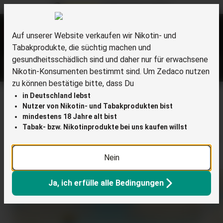
29.000+ Bewertungen
alt springen
Auf unserer Website verkaufen wir Nikotin- und
Tabakprodukte, die süchtig machen und
gesundheitsschädlich sind und daher nur für erwachsene
Nikotin-Konsumenten bestimmt sind. Um Zedaco nutzen
zu können bestätige bitte, dass Du
Zur Startseite gehen
Elfbar
Elfbar Einweg Vapes
Elfbar 600
Elf Bar 
in Deutschland lebst
Nutzer von Nikotin- und Tabakprodukten bist
mindestens 18 Jahre alt bist
Elf Bar
Tabak- bzw. Nikotinprodukte bei uns kaufen willst
Elf Bar Berrylicious Mix Probier-
Set
Nein
Bildergalerie überspringen
-22,50 €
Ja, ich erfülle alle Bedingungen