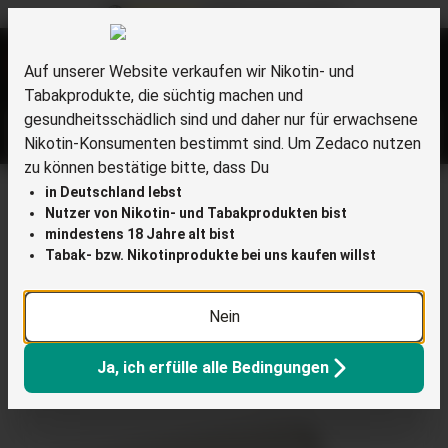
29.000+ Bewertungen
alt springen
Auf unserer Website verkaufen wir Nikotin- und
Tabakprodukte, die süchtig machen und
gesundheitsschädlich sind und daher nur für erwachsene
Nikotin-Konsumenten bestimmt sind. Um Zedaco nutzen
zu können bestätige bitte, dass Du
Zur Startseite gehen
Raucherbedarf
Zigaretten Zubehör
Zigaretten-Etu
in Deutschland lebst
Nutzer von Nikotin- und Tabakprodukten bist
mindestens 18 Jahre alt bist
Angel
Tabak- bzw. Nikotinprodukte bei uns kaufen willst
Zigarettenetui Metall 14er
Strahlendekor mit Gravurfeld
Nein
und Gummizug
Ja, ich erfülle alle Bedingungen
(1)
Durchschnittliche Bewertung von 4 von 5 Sternen
Bildergalerie überspringen