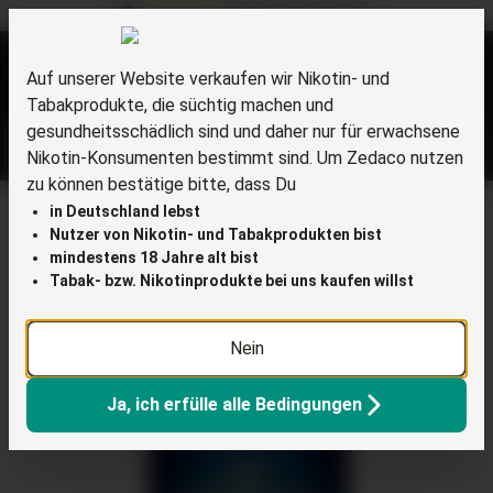
29.000+ Bewertungen
alt springen
Auf unserer Website verkaufen wir Nikotin- und
Tabakprodukte, die süchtig machen und
gesundheitsschädlich sind und daher nur für erwachsene
Nikotin-Konsumenten bestimmt sind. Um Zedaco nutzen
zu können bestätige bitte, dass Du
Zur Startseite gehen
Tabak
Pfeifentabak
W.O. Larsen Pfeifentabak
in Deutschland lebst
Nutzer von Nikotin- und Tabakprodukten bist
mindestens 18 Jahre alt bist
W.O. Larsen
Tabak- bzw. Nikotinprodukte bei uns kaufen willst
W.O. Larsen Golden Dream
Pfeifentabak Pouch
Nein
(1)
Ja, ich erfülle alle Bedingungen
Durchschnittliche Bewertung von 4 von 5 Sternen
Bildergalerie überspringen