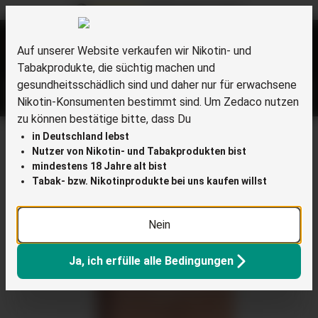
29.000+ Bewertungen
alt springen
Auf unserer Website verkaufen wir Nikotin- und
Tabakprodukte, die süchtig machen und
gesundheitsschädlich sind und daher nur für erwachsene
Nikotin-Konsumenten bestimmt sind. Um Zedaco nutzen
zu können bestätige bitte, dass Du
Zur Startseite gehen
Zigarren
Zigarren nach Stärke
Milde Zigarren
T
in Deutschland lebst
Nutzer von Nikotin- und Tabakprodukten bist
mindestens 18 Jahre alt bist
The Griffins
Tabak- bzw. Nikotinprodukte bei uns kaufen willst
The Griffins Prestige 25er Kiste
Nein
(1)
Durchschnittliche Bewertung von 5 von 5 Sternen
Bildergalerie überspringen
Ja, ich erfülle alle Bedingungen