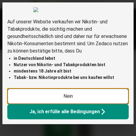
29.000+ Bewertungen
alt springen
Auf unserer Website verkaufen wir Nikotin- und
Tabakprodukte, die süchtig machen und
gesundheitsschädlich sind und daher nur für erwachsene
Nikotin-Konsumenten bestimmt sind. Um Zedaco nutzen
zu können bestätige bitte, dass Du
Zur Startseite gehen
E-Zigaretten
Vape / E-Shisha (Einweg)
Einweg Va
in Deutschland lebst
Nutzer von Nikotin- und Tabakprodukten bist
mindestens 18 Jahre alt bist
Syx Bar
Tabak- bzw. Nikotinprodukte bei uns kaufen willst
Syx Bar Double Apple 20mg
Einweg E-Zigarette
Nein
Bildergalerie überspringen
Ja, ich erfülle alle Bedingungen