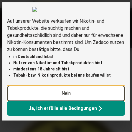
29.000+ Bewertungen
alt springen
Auf unserer Website verkaufen wir Nikotin- und
Tabakprodukte, die süchtig machen und
gesundheitsschädlich sind und daher nur für erwachsene
Nikotin-Konsumenten bestimmt sind. Um Zedaco nutzen
zu können bestätige bitte, dass Du
Zur Startseite gehen
Tabak
Pfeifentabak
Stanwell Pfeifentabak
St
in Deutschland lebst
Nutzer von Nikotin- und Tabakprodukten bist
mindestens 18 Jahre alt bist
Stanwell
Tabak- bzw. Nikotinprodukte bei uns kaufen willst
Stanwell Green & Indigo
Pfeifentabak Dose
Nein
(1)
Ja, ich erfülle alle Bedingungen
Durchschnittliche Bewertung von 5 von 5 Sternen
Bildergalerie überspringen