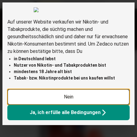
29.000+ Bewertungen
alt springen
Auf unserer Website verkaufen wir Nikotin- und
Tabakprodukte, die süchtig machen und
gesundheitsschädlich sind und daher nur für erwachsene
Nikotin-Konsumenten bestimmt sind. Um Zedaco nutzen
zu können bestätige bitte, dass Du
Zur Startseite gehen
E-Zigaretten
Offene Systeme
Liquids
SC Red 
in Deutschland lebst
Nutzer von Nikotin- und Tabakprodukten bist
mindestens 18 Jahre alt bist
SC
Tabak- bzw. Nikotinprodukte bei uns kaufen willst
SC Red Line Red Mix Nikotinsalz
Liquid
Nein
Bildergalerie überspringen
Ja, ich erfülle alle Bedingungen