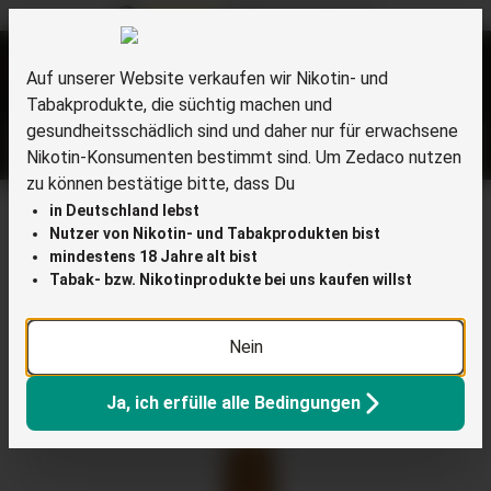
29.000+ Bewertungen
alt springen
Auf unserer Website verkaufen wir Nikotin- und
Tabakprodukte, die süchtig machen und
gesundheitsschädlich sind und daher nur für erwachsene
Nikotin-Konsumenten bestimmt sind. Um Zedaco nutzen
zu können bestätige bitte, dass Du
Zur Startseite gehen
Zigarren
Zigarren nach Stärke
Mittelkräftige Zigar
in Deutschland lebst
Nutzer von Nikotin- und Tabakprodukten bist
mindestens 18 Jahre alt bist
Perdomo
Tabak- bzw. Nikotinprodukte bei uns kaufen willst
PERDOMO 20th Anniversary
Sampler Sun Grown
Nein
(1)
Ja, ich erfülle alle Bedingungen
Durchschnittliche Bewertung von 5 von 5 Sternen
Bildergalerie überspringen