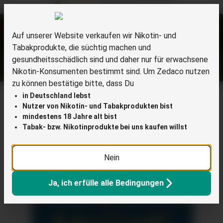
29.000+ Bewertungen
alt springen
Auf unserer Website verkaufen wir Nikotin- und
Tabakprodukte, die süchtig machen und
gesundheitsschädlich sind und daher nur für erwachsene
Nikotin-Konsumenten bestimmt sind. Um Zedaco nutzen
zu können bestätige bitte, dass Du
Zur Startseite gehen
Zigarillos
Zigarillos nach Stärke
Milde Zigarillos
in Deutschland lebst
Nutzer von Nikotin- und Tabakprodukten bist
mindestens 18 Jahre alt bist
Mehari`s
Tabak- bzw. Nikotinprodukte bei uns kaufen willst
Mehari Mini Ecuador Zigarillos
Schachtel
Nein
(1)
Ja, ich erfülle alle Bedingungen
Durchschnittliche Bewertung von 5 von 5 Sternen
Bildergalerie überspringen