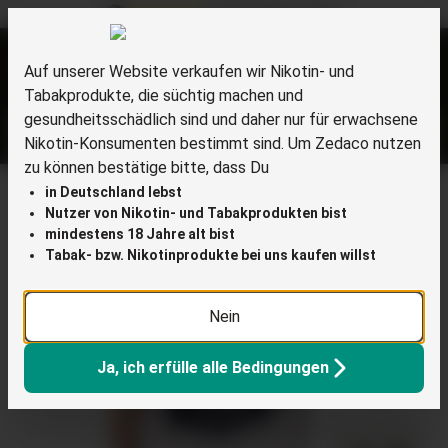
29.000+ Bewertungen
alt springen
Auf unserer Website verkaufen wir Nikotin- und
Tabakprodukte, die süchtig machen und
gesundheitsschädlich sind und daher nur für erwachsene
Nikotin-Konsumenten bestimmt sind. Um Zedaco nutzen
zu können bestätige bitte, dass Du
Zur Startseite gehen
E-Zigaretten
Offene Systeme
Hardware
Coils
in Deutschland lebst
Nutzer von Nikotin- und Tabakprodukten bist
mindestens 18 Jahre alt bist
Just Fog
Tabak- bzw. Nikotinprodukte bei uns kaufen willst
JustFog 1,6 Ohm E-
Clearomizercoil Packung
Nein
Bildergalerie überspringen
Ja, ich erfülle alle Bedingungen