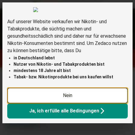
29.000+ Bewertungen
alt springen
Auf unserer Website verkaufen wir Nikotin- und
Tabakprodukte, die süchtig machen und
gesundheitsschädlich sind und daher nur für erwachsene
Nikotin-Konsumenten bestimmt sind. Um Zedaco nutzen
zu können bestätige bitte, dass Du
🥳 HAPPY MONDAY
in Deutschland lebst
Jede Bestellung ab 30€ ist heute versandkostenfrei!
Nutzer von Nikotin- und Tabakprodukten bist
mindestens 18 Jahre alt bist
Zur Startseite gehen
E-Zigaretten
Offene Systeme
Liquids
Innocig
Tabak- bzw. Nikotinprodukte bei uns kaufen willst
Innocigs
Nein
Innocigs Liquid First Man Apfel
Aroma 18mg
Ja, ich erfülle alle Bedingungen
(1)
Durchschnittliche Bewertung von 5 von 5 Sternen
Bildergalerie überspringen