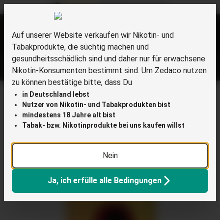
29.000+ Bewertungen
alt springen
Auf unserer Website verkaufen wir Nikotin- und
Tabakprodukte, die süchtig machen und
gesundheitsschädlich sind und daher nur für erwachsene
Nikotin-Konsumenten bestimmt sind. Um Zedaco nutzen
zu können bestätige bitte, dass Du
Zur Startseite gehen
Tabak
Pfeifentabak
Exclusiv Pfeifentabak
Exc
in Deutschland lebst
Nutzer von Nikotin- und Tabakprodukten bist
mindestens 18 Jahre alt bist
Exclusiv
Tabak- bzw. Nikotinprodukte bei uns kaufen willst
Exclusiv Mixture No.2
Pfeifentabak Pouch
Nein
(1)
Ja, ich erfülle alle Bedingungen
Durchschnittliche Bewertung von 4 von 5 Sternen
Bildergalerie überspringen