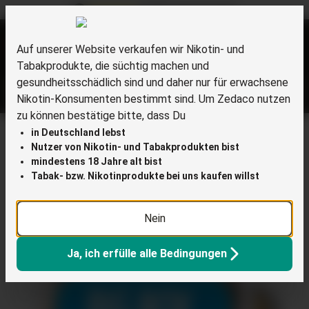
29.000+ Bewertungen
alt springen
Auf unserer Website verkaufen wir Nikotin- und
Tabakprodukte, die süchtig machen und
gesundheitsschädlich sind und daher nur für erwachsene
Nikotin-Konsumenten bestimmt sind. Um Zedaco nutzen
zu können bestätige bitte, dass Du
Zur Startseite gehen
Tabak
Tabak-Eimer
Denim Tabak
Denim Big V
in Deutschland lebst
Nutzer von Nikotin- und Tabakprodukten bist
mindestens 18 Jahre alt bist
Denim
Tabak- bzw. Nikotinprodukte bei uns kaufen willst
Denim Big Volumentabak Eimer
Nein
(2)
Durchschnittliche Bewertung von 5 von 5 Sternen
Bildergalerie überspringen
Ja, ich erfülle alle Bedingungen